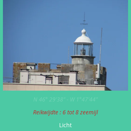
N 46° 29'38" - W 1°47'44"
Reikwijdte : 6 tot 8 zeemijl
Licht