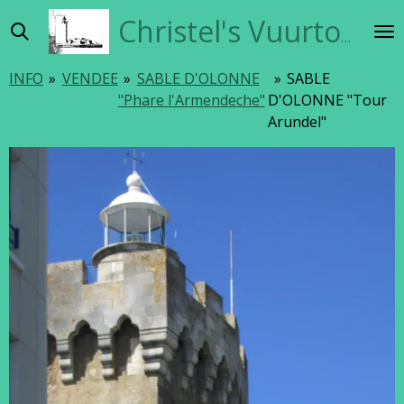
Ga
Christel's Vuurtorensite
direct
naar
INFO
»
VENDEE
»
SABLE D'OLONNE
»
SABLE
de
"Phare l'Armendeche"
D'OLONNE "Tour
hoofdinhoud
Arundel"