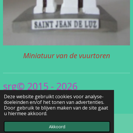
Miniatuur van de vuurtoren
srg© 2015 - 2026
Deze website gebruikt cookies voor analyse-
www.Christel's
doeleinden en/of het tonen van advertenties.
.Vuurtorensite.be
Door gebruik te blijven maken van de site gaat
u hiermee akkoord.
Akkoord
E-mailadres