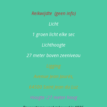
N 43°23'04" - W 01°39'59"
Reikwijdte (geen info)
Licht
1 groen licht elke sec
Lichthoogte
27 meter boven zeeniveau
Ligging
Avenue Jean Jaurés,
64500 Saint Jean du Luz
Hoogte :27 meter hoog