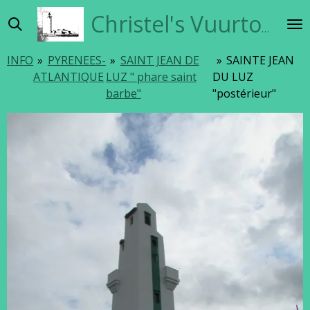
Ga
Christel's Vuurtorensite
direct
naar
INFO
»
PYRENEES-
»
SAINT JEAN DE
»
SAINTE JEAN
de
ATLANTIQUE
LUZ " phare saint
DU LUZ
hoofdinhoud
barbe"
"postérieur"