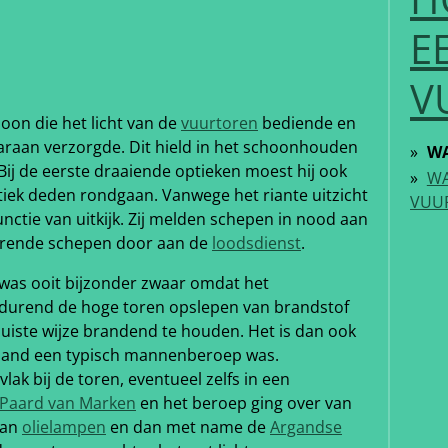
E
V
oon die het licht van de
vuurtoren
bediende en
araan verzorgde. Dit hield in het schoonhouden
WA
Bij de eerste draaiende optieken moest hij ook
WA
tiek deden rondgaan. Vanwege het riante uitzicht
VUU
ctie van uitkijk. Zij melden schepen in nood aan
erende schepen door aan de
loodsdienst
.
was ooit bijzonder zwaar omdat het
tdurend de hoge toren opslepen van brandstof
 juiste wijze brandend te houden. Het is dan ook
erland een typisch mannenberoep was.
k bij de toren, eventueel zelfs in een
Paard van Marken
en het beroep ging over van
van
olielampen
en dan met name de
Argandse