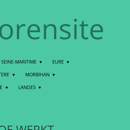
torensite
SEINE-MARITIME
EURE
STERE
MORBIHAN
DE
LANDES
OE WERKT