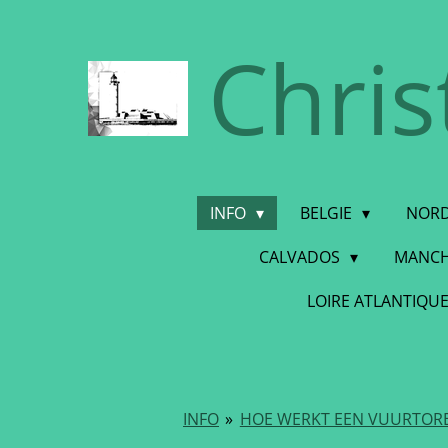
Ga
Chris
direct
naar
de
hoofdinhoud
INFO
BELGIE
NORD
CALVADOS
MANC
LOIRE ATLANTIQU
INFO
»
HOE WERKT EEN VUURTORE