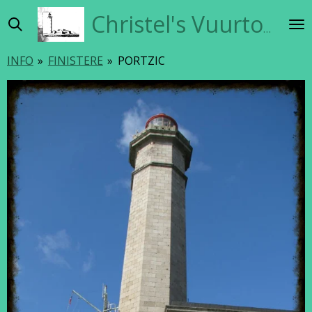
Ga
Christel's Vuurtorensite
direct
naar
INFO
»
FINISTERE
»
PORTZIC
de
hoofdinhoud