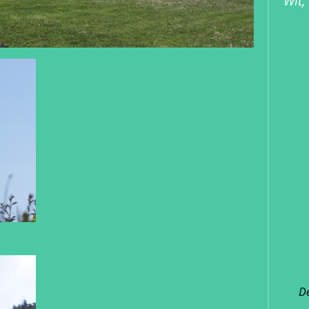
Wit,
D