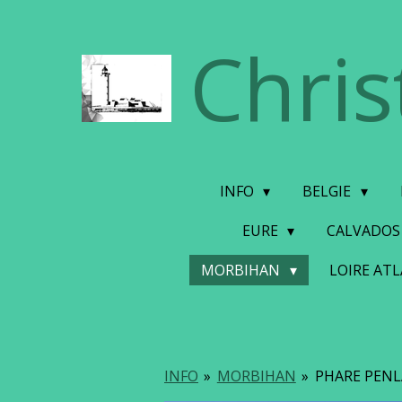
Ga
Chris
direct
naar
de
hoofdinhoud
INFO
BELGIE
EURE
CALVADO
MORBIHAN
LOIRE AT
INFO
»
MORBIHAN
»
PHARE PEN