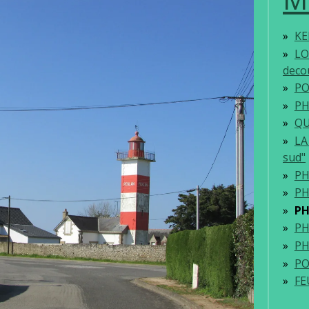
KE
LO
deco
PO
PH
QU
LA
sud"
PH
PH
PH
PH
PH
PO
FE