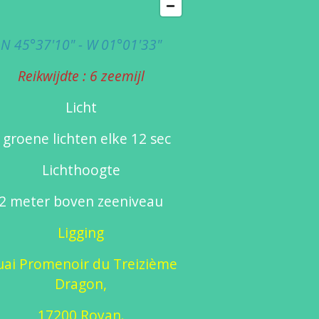
N 45°37'10" - W 01°01'33"
Reikwijdte : 6 zeemijl
Licht
 groene lichten elke 12 sec
Lichthoogte
2 meter boven zeeniveau
Ligging
ai Promenoir du Treizième
Dragon,
17200 Royan.