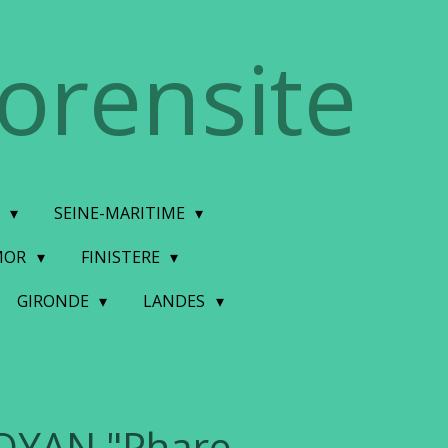
torensite
E
SEINE-MARITIME
MOR
FINISTERE
GIRONDE
LANDES
OYAN "Phare