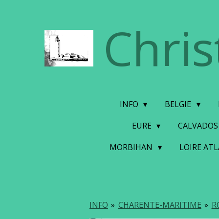
Ga
Chris
direct
naar
de
hoofdinhoud
INFO
BELGIE
EURE
CALVADO
MORBIHAN
LOIRE AT
INFO
»
CHARENTE-MARITIME
»
R