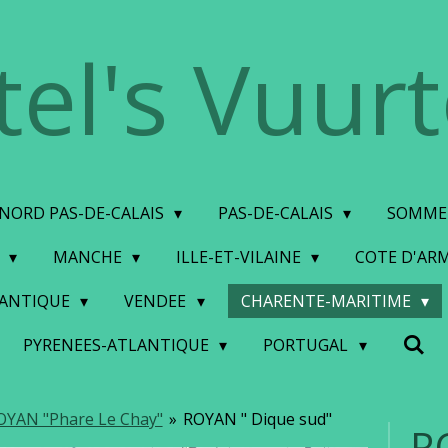
tel's Vuur
NORD PAS-DE-CALAIS
PAS-DE-CALAIS
SOMM
S
MANCHE
ILLE-ET-VILAINE
COTE D'AR
LANTIQUE
VENDEE
CHARENTE-MARITIME
PYRENEES-ATLANTIQUE
PORTUGAL
OYAN "Phare Le Chay"
»
ROYAN " Dique sud"
R