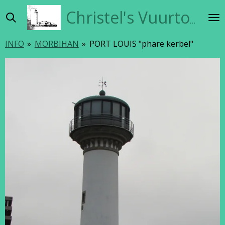
Ga
Christel's Vuurtorensite
direct
naar
INFO
»
MORBIHAN
»
PORT LOUIS "phare kerbel"
de
hoofdinhoud