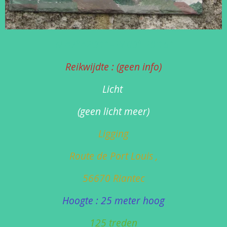
N 47°42'31" - W 03° 20'15"
Reikwijdte : (geen info)
Licht
(geen licht meer)
Ligging
Route de Port Louis ,
56670 Riantec
Hoogte : 25 meter hoog
125 treden