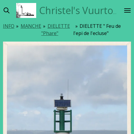
Ga
Christel's Vuurtorensite
direct
naar
INFO
»
MANCHE
»
DIELETTE
»
DIELETTE " Feu de
de
"Phare"
l'epi de l'ecluse"
hoofdinhoud