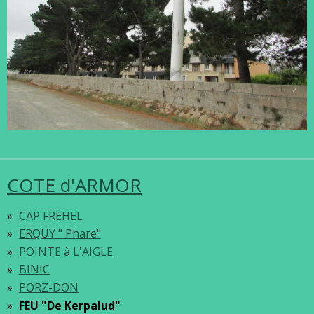
COTE d'ARMOR
CAP FREHEL
ERQUY " Phare"
POINTE à L'AIGLE
BINIC
PORZ-DON
FEU "De Kerpalud"