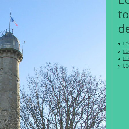
to
d
LO
LO
LO
LO