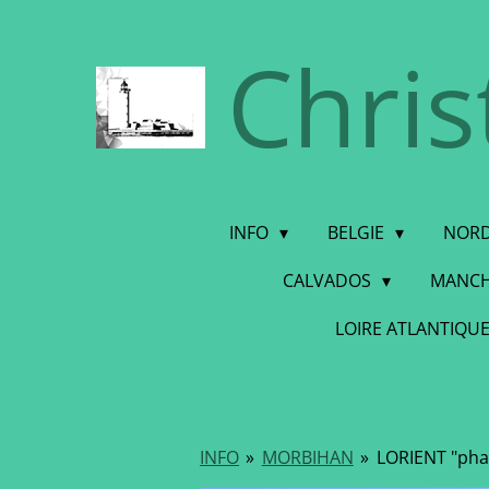
Ga
Chris
direct
naar
de
hoofdinhoud
INFO
BELGIE
NORD
CALVADOS
MANC
LOIRE ATLANTIQU
INFO
»
MORBIHAN
»
LORIENT "phar