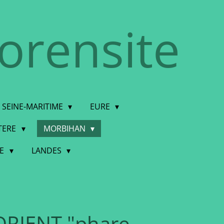
torensite
SEINE-MARITIME
EURE
STERE
MORBIHAN
DE
LANDES
ORIENT "phare