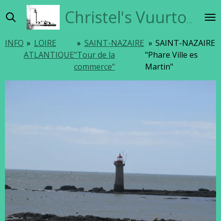
Ga
Christel's Vuurtorensite
direct
naar
INFO
»
LOIRE
»
SAINT-NAZAIRE
»
SAINT-NAZAIRE
de
ATLANTIQUE
"Tour de la
"Phare Ville es
hoofdinhoud
commerce"
Martin"