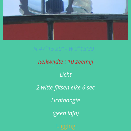
N 47°15'20" - W 2°13'39"
Reikwijdte : 10 zeemijl
Licht
2 witte flitsen elke 6 sec
Lichthoogte
(geen info)
Ligging