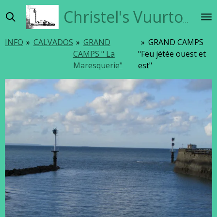
Ga
Christel's Vuurtorensite
direct
naar
INFO
»
CALVADOS
»
GRAND
»
GRAND CAMPS
de
CAMPS " La
"Feu jétée ouest et
hoofdinhoud
Maresquerie"
est"