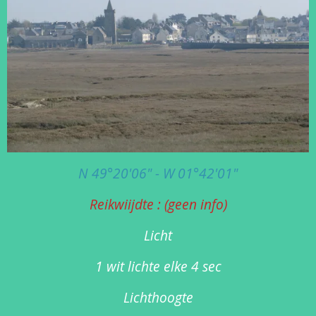
N 49°20'06" - W 01°42'01"
Reikwiijdte : (geen info)
Licht
1 wit lichte elke 4 sec
Lichthoogte