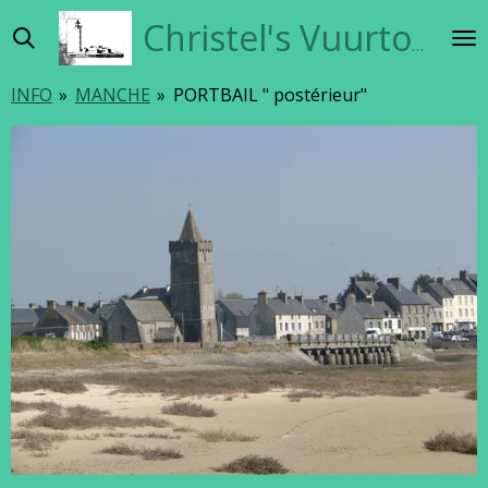
Ga
Christel's Vuurtorensite
direct
naar
INFO
»
MANCHE
»
PORTBAIL " postérieur"
de
hoofdinhoud