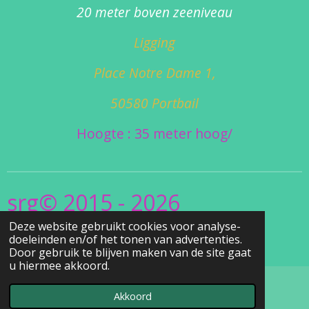
20 meter boven zeeniveau
Ligging
Place Notre Dame 1,
50580 Portbail
Hoogte : 35 meter hoog/
srg© 2015 - 2026
Deze website gebruikt cookies voor analyse-
www.Christel's
doeleinden en/of het tonen van advertenties.
.Vuurtorensite.be
Door gebruik te blijven maken van de site gaat
u hiermee akkoord.
Akkoord
E-mailadres