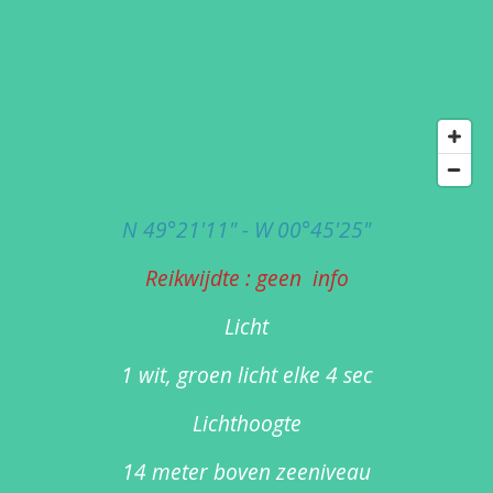
N 49°21'11" - W 00°45'25"
Reikwijdte : geen info
Licht
1 wit, groen licht elke 4 sec
Lichthoogte
14 meter boven zeeniveau