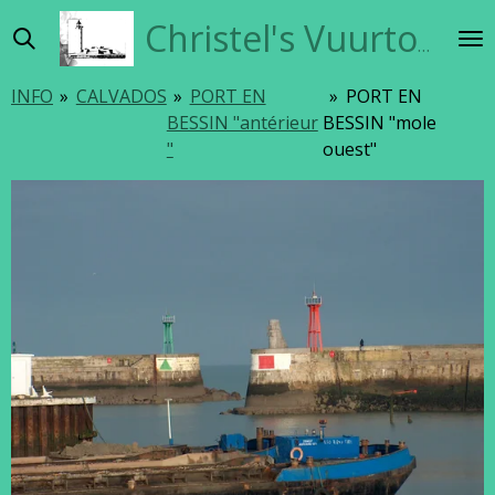
Ga
Christel's Vuurtorensite
direct
naar
INFO
»
CALVADOS
»
PORT EN
»
PORT EN
de
BESSIN "antérieur
BESSIN "mole
hoofdinhoud
"
ouest"