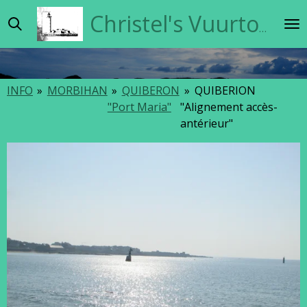
Ga
Christel's Vuurtorensite
direct
naar
de
hoofdinhoud
INFO
»
MORBIHAN
»
QUIBERON
»
QUIBERION
"Port Maria"
"Alignement accès-
antérieur"