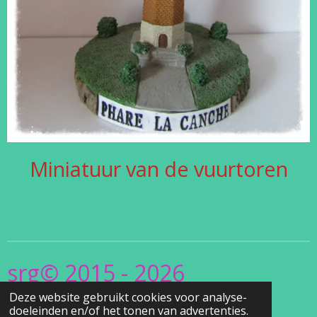
Miniatuur van de vuurtoren
srg© 2015 - 2026
Deze website gebruikt cookies voor analyse-
www.Christel's
doeleinden en/of het tonen van advertenties.
.Vuurtorensite.be