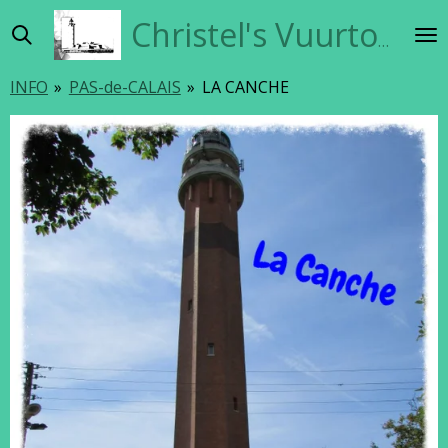
Ga
Christel's Vuurtorensite
direct
naar
INFO
»
PAS-de-CALAIS
»
LA CANCHE
de
hoofdinhoud