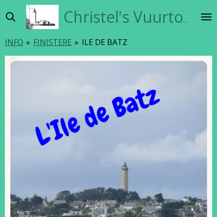
Ga
Christel's Vuurtorensite
direct
naar
INFO
»
FINISTERE
»
ILE DE BATZ
de
hoofdinhoud