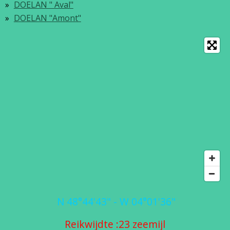
DOELAN " Aval"
DOELAN "Amont"
N 48°44'43" - W 04°01'36"
Reikwijdte :23 zeemijl