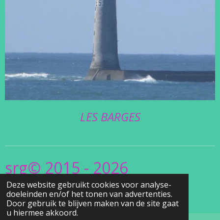
LES BARGES
srg© 2015 - 2026
Deze website gebruikt cookies voor analyse-
www.Christel's
doeleinden en/of het tonen van advertenties.
.Vuurtorensite.be
Door gebruik te blijven maken van de site gaat
u hiermee akkoord.