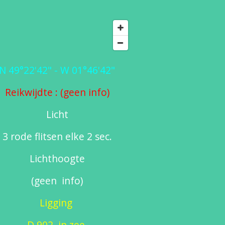
N 49°22'42" - W 01°46'42"
Reikwijdte : (geen info)
Licht
3 rode flitsen elke 2 sec.
Lichthoogte
(geen info)
Ligging
D 902, in zee,