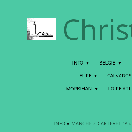
Ga
Chris
direct
naar
de
hoofdinhoud
INFO
BELGIE
EURE
CALVADO
MORBIHAN
LOIRE AT
INFO
»
MANCHE
»
CARTERET "Pha