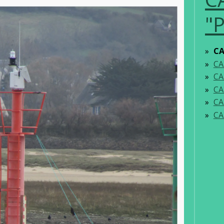
"
CA
CA
CA
CA
CA
CA