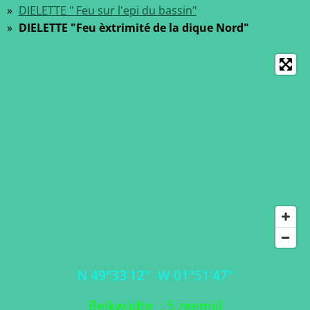
DIELETTE " Feu sur l'epi du bassin"
DIELETTE "Feu èxtrimité de la dique Nord"
N 49°33'12" -W 01°51'47"
Reikwijdte : 5 zeemijl