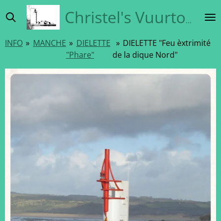
Ga
Christel's Vuurtorensite
direct
naar
INFO
»
MANCHE
»
DIELETTE
»
DIELETTE "Feu èxtrimité
de
"Phare"
de la dique Nord"
hoofdinhoud