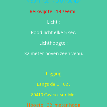
N 50°11'39" - O 01°30'43"
Reikwijdte : 19 zeemijl
Licht :
Rood licht elke 5 sec.
Lichthoogte :
32 meter boven zeeniveau.
Ligging
Langs de D 102 ,
80410 Cayeux-sur-Mer
Hoogte : 32 meter hoog