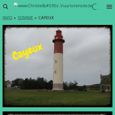
Ga
Christel's Vuurtorensite
direct
INFO
»
SOMME
»
CAYEUX
naar
de
hoofdinhoud