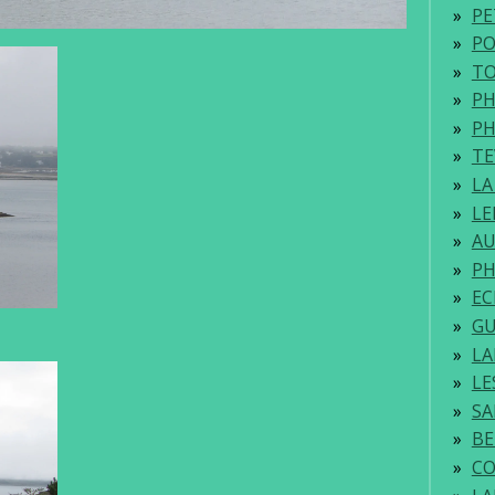
PE
PO
TO
PH
PH
TE
LA
LE
AU
PH
E
GU
L
LE
SA
BE
CO