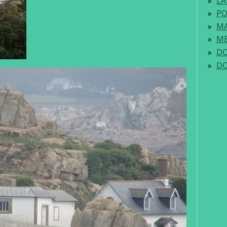
LA
P
M
ME
DO
DO