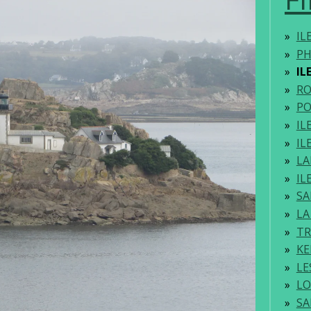
IL
PH
IL
RO
P
IL
IL
L
IL
SA
LA
TR
K
LE
LO
SA