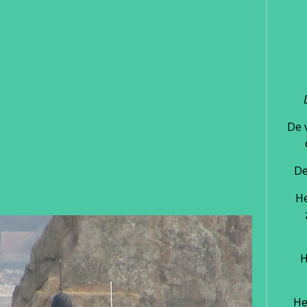
De 
De
He
H
He