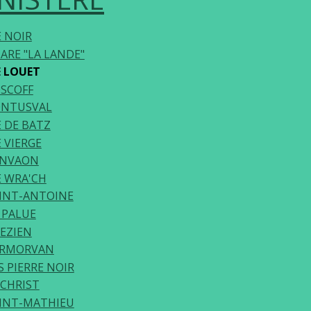
E NOIR
ARE "LA LANDE"
E LOUET
SCOFF
ONTUSVAL
E DE BATZ
E VIERGE
ANVAON
E WRA'CH
INT-ANTOINE
 PALUE
EZIEN
ERMORVAN
S PIERRE NOIR
CHRIST
INT-MATHIEU