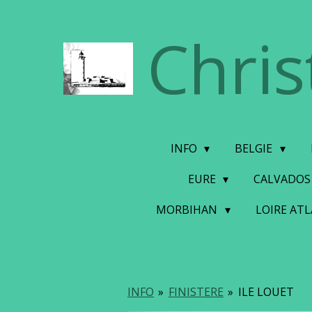
Ga
Chris
direct
naar
de
hoofdinhoud
INFO
BELGIE
EURE
CALVADO
MORBIHAN
LOIRE AT
INFO
»
FINISTERE
»
ILE LOUET