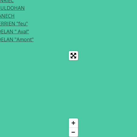
NRIEC
OULDOHAN
ANECH
RRIEN "feu"
ELAN " Aval"
ELAN "Amont"