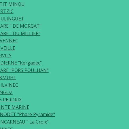
TIT MINOU
RTZIC
ULINGUET
ARE " DE MORGAT"
ARE " DU MILLIER"
VENNEC
 VEILLE
RVILY
DIERNE "Kergadec"
ARE "PORS POULHAN"
CKMUHL
ILVINEC
ANGOZ
S PERDRIX
INTE MARINE
NODET "Phare Pyramide"
NCARNEAU " La Croix"