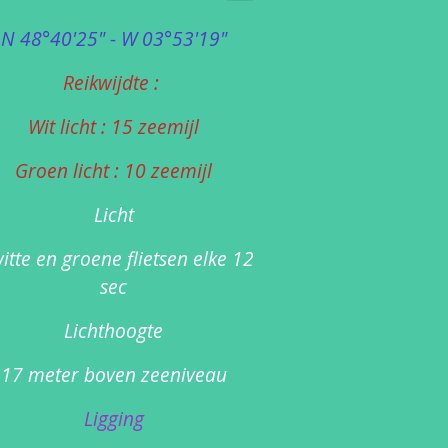
N 48°40'25" - W 03°53'19"
Reikwijdte :
Wit licht : 15 zeemijl
Groen licht : 10 zeemijl
Licht
itte en groene flietsen elke 12
sec
Lichthoogte
17 meter boven zeeniveau
Ligging