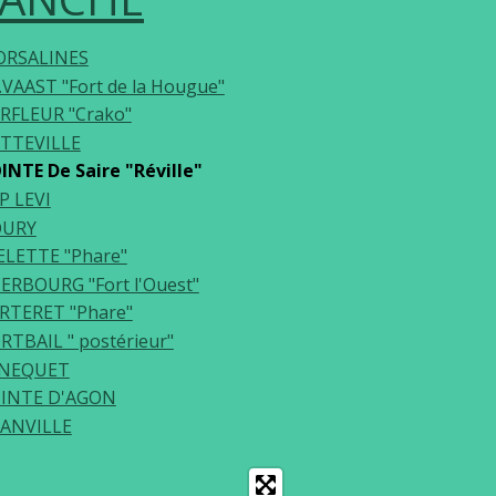
RSALINES
.VAAST "Fort de la Hougue"
RFLEUR "Crako"
TTEVILLE
INTE De Saire "Réville"
P LEVI
OURY
ELETTE "Phare"
ERBOURG "Fort l'Ouest"
RTERET "Phare"
RTBAIL " postérieur"
NEQUET
INTE D'AGON
ANVILLE