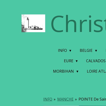
Ga
Chris
direct
naar
de
hoofdinhoud
INFO
BELGIE
EURE
CALVADO
MORBIHAN
LOIRE AT
INFO
»
MANCHE
»
POINTE De Saire