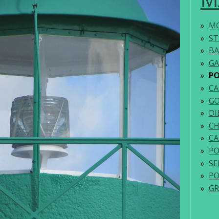
MO
ST
BA
GA
PO
CA
G
DI
CH
CA
PO
SE
PO
GR