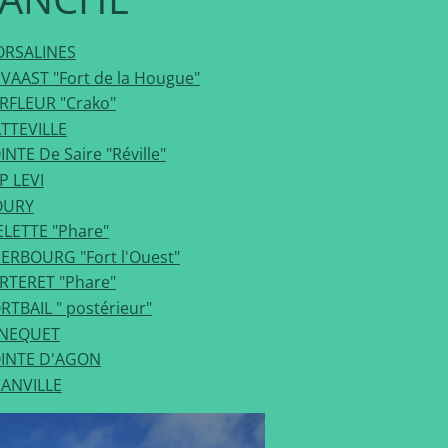
RSALINES
.VAAST "Fort de la Hougue"
RFLEUR "Crako"
TTEVILLE
INTE De Saire "Réville"
P LEVI
OURY
ELETTE "Phare"
ERBOURG "Fort l'Ouest"
RTERET "Phare"
RTBAIL " postérieur"
NEQUET
INTE D'AGON
ANVILLE