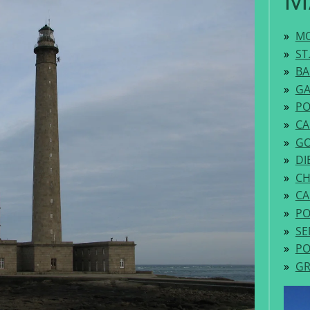
MO
ST
BA
GA
PO
CA
G
DI
CH
CA
PO
SE
PO
GR