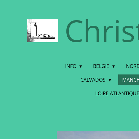
Ga
Chris
direct
naar
de
hoofdinhoud
INFO
BELGIE
NORD
CALVADOS
MANC
LOIRE ATLANTIQU