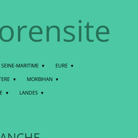
torensite
SEINE-MARITIME
EURE
STERE
MORBIHAN
DE
LANDES
ANCHE