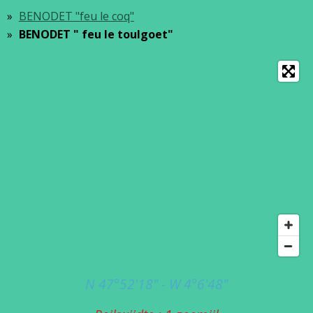
BENODET "feu le coq"
BENODET " feu le toulgoet"
N 47°52'18" - W 4°6'48"