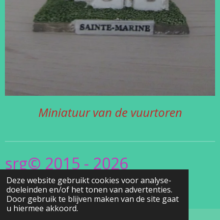
Miniatuur van de vuurtoren
srg© 2015 - 2026
Deze website gebruikt cookies voor analyse-
www.Christel's
doeleinden en/of het tonen van advertenties.
.Vuurtorensite.be
Door gebruik te blijven maken van de site gaat
u hiermee akkoord.