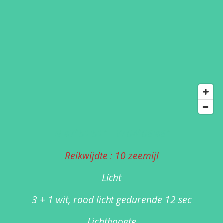
N 47°51'51" - W 04°06'46"
Reikwijdte : 10 zeemijl
Licht
3 + 1 wit, rood licht gedurende 12 sec
Lichthoogte