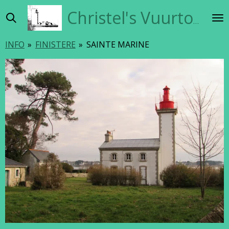
Ga
Christel's Vuurtorensite
direct
naar
INFO
»
FINISTERE
»
SAINTE MARINE
de
hoofdinhoud