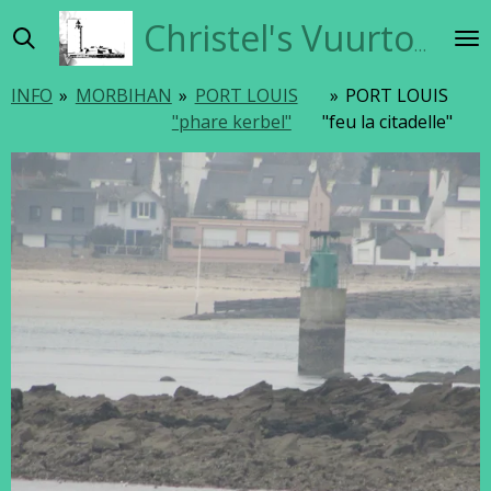
Ga
Christel's Vuurtorensite
direct
naar
INFO
»
MORBIHAN
»
PORT LOUIS
»
PORT LOUIS
de
"phare kerbel"
"feu la citadelle"
hoofdinhoud