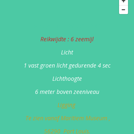
N 47)42'35" - W 03°21'56"
Reikwijdte : 6 zeemijl
Licht
1 vast groen licht gedurende 4 sec
Lichthoogte
6 meter boven zeeniveau
Ligging
Te zien vanaf Maritiem Museum ,
56290 Port Louis.