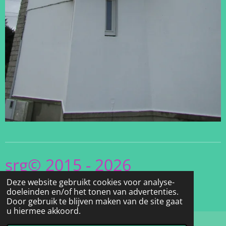
srg© 2015 - 2026
Deze website gebruikt cookies voor analyse-
www.Christel's
doeleinden en/of het tonen van advertenties.
.Vuurtorensite.be
Door gebruik te blijven maken van de site gaat
u hiermee akkoord.