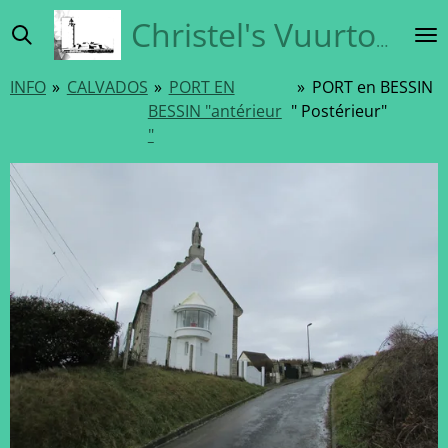
Ga
Christel's Vuurtorensite
direct
naar
INFO
»
CALVADOS
»
PORT EN
»
PORT en BESSIN
de
BESSIN "antérieur
" Postérieur"
hoofdinhoud
"