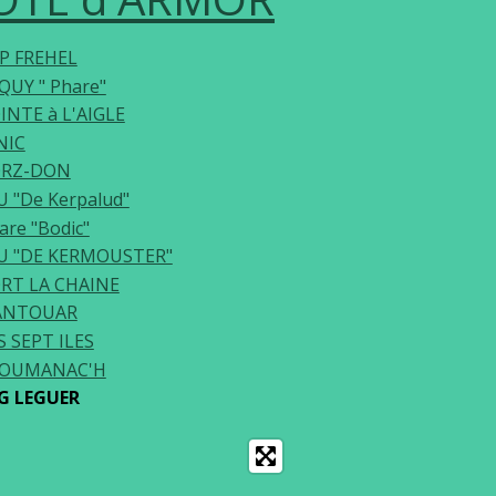
P FREHEL
QUY " Phare"
INTE à L'AIGLE
NIC
ORZ-DON
U "De Kerpalud"
are "Bodic"
U "DE KERMOUSTER"
RT LA CHAINE
ANTOUAR
S SEPT ILES
LOUMANAC'H
G LEGUER