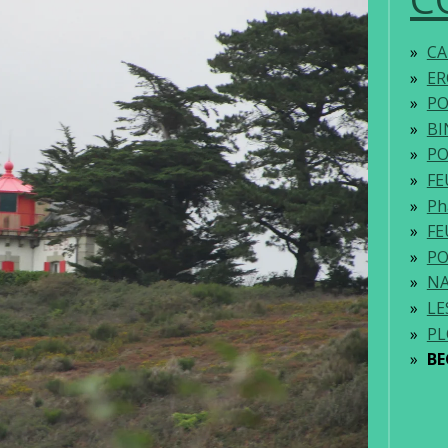
CA
ER
PO
BI
P
FE
Ph
FE
PO
N
LE
P
BE