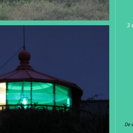
3 
De 