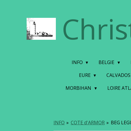
Ga
Chris
direct
naar
de
hoofdinhoud
INFO
BELGIE
EURE
CALVADO
MORBIHAN
LOIRE AT
INFO
»
COTE d'ARMOR
»
BEG LEG