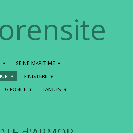
torensite
E
SEINE-MARITIME
MOR
FINISTERE
GIRONDE
LANDES
OTE d'ARMOR