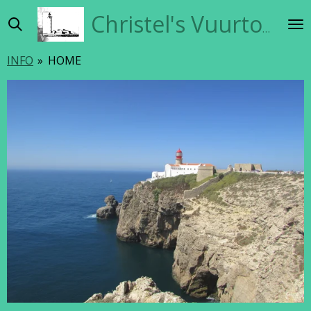
Ga
Christel's Vuurtorensite
direct
naar
INFO
»
HOME
de
hoofdinhoud