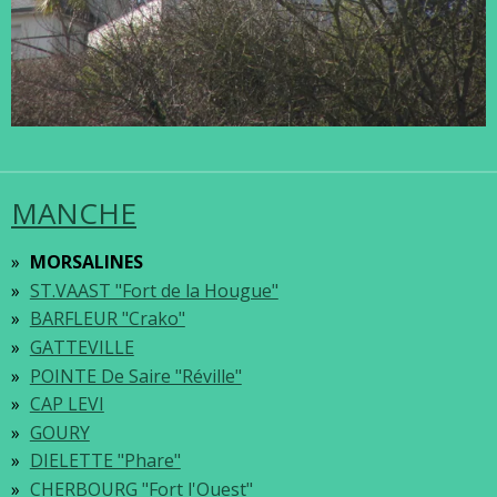
MANCHE
MORSALINES
ST.VAAST "Fort de la Hougue"
BARFLEUR "Crako"
GATTEVILLE
POINTE De Saire "Réville"
CAP LEVI
GOURY
DIELETTE "Phare"
CHERBOURG "Fort l'Ouest"