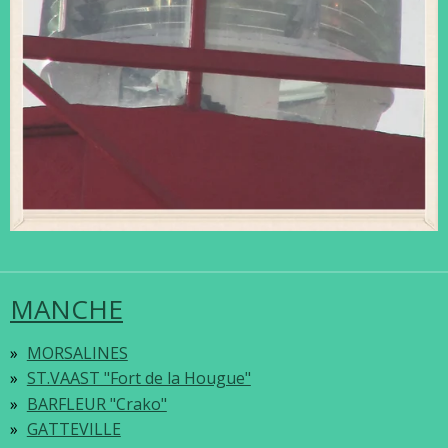
MANCHE
MORSALINES
ST.VAAST "Fort de la Hougue"
BARFLEUR "Crako"
GATTEVILLE