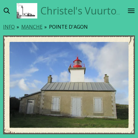
Ga
Christel's Vuurtorensite
direct
naar
INFO
»
MANCHE
»
POINTE D'AGON
de
hoofdinhoud