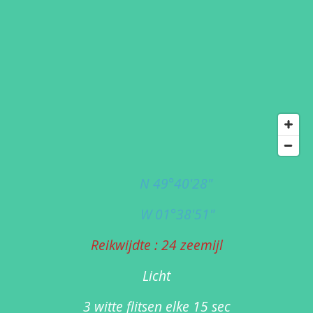
N 49°40'28"
W 01°38'51"
Reikwijdte : 24 zeemijl
Licht
3 witte flitsen elke 15 sec