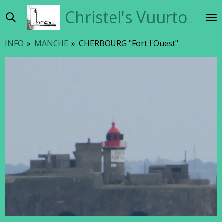
Ga
Christel's Vuurtorensite
direct
naar
INFO
»
MANCHE
»
CHERBOURG "Fort l'Ouest"
de
hoofdinhoud