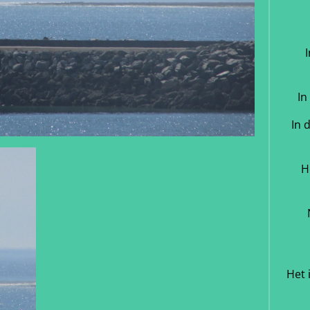
In
In 
H
Het 