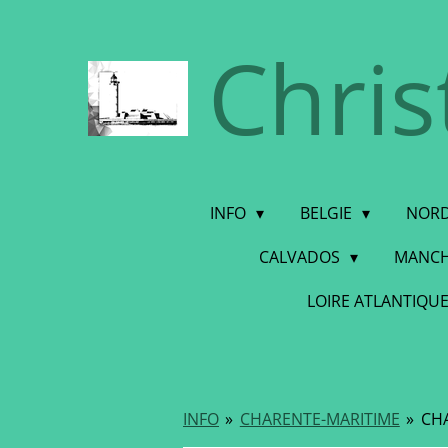
Ga
Chris
direct
naar
de
hoofdinhoud
INFO
BELGIE
NORD
CALVADOS
MANC
LOIRE ATLANTIQU
INFO
»
CHARENTE-MARITIME
»
CH