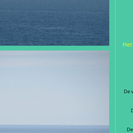
Het
De 
De