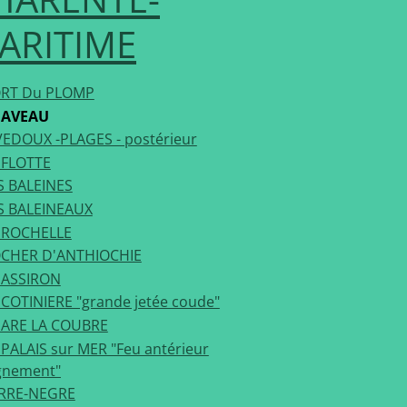
ARITIME
RT Du PLOMP
HAVEAU
VEDOUX -PLAGES - postérieur
 FLOTTE
S BALEINES
S BALEINEAUX
 ROCHELLE
CHER D'ANTHIOCHIE
ASSIRON
 COTINIERE "grande jetée coude"
ARE LA COUBRE
.PALAIS sur MER "Feu antérieur
ignement"
RRE-NEGRE