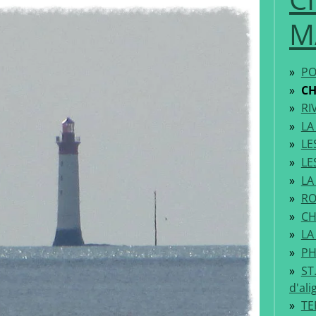
M
PO
C
RI
LA
LE
LE
LA
RO
CH
LA
PH
ST
d'al
TE