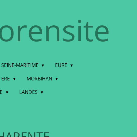
torensite
SEINE-MARITIME
EURE
STERE
MORBIHAN
DE
LANDES
HARENTE-