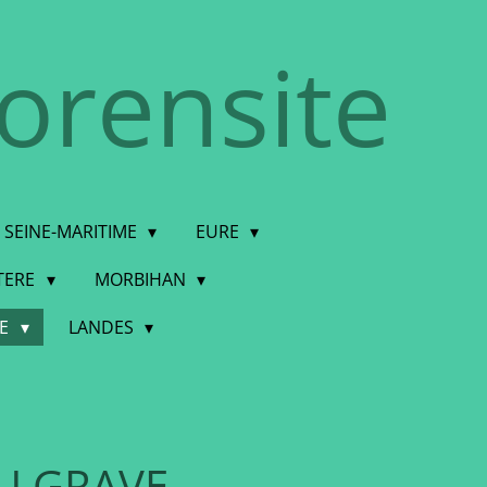
torensite
SEINE-MARITIME
EURE
STERE
MORBIHAN
DE
LANDES
U GRAVE