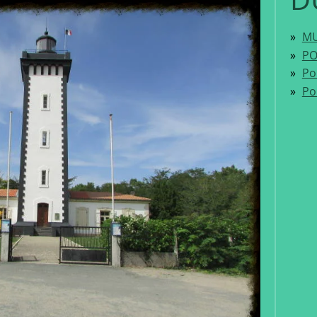
MU
PO
Po
Po