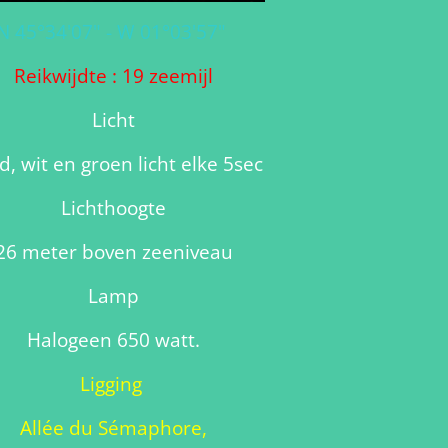
N 45°34'07" - W 01°03'57"
Reikwijdte : 19 zeemijl
Licht
, wit en groen licht elke 5sec
Lichthoogte
26 meter boven zeeniveau
Lamp
Halogeen 650 watt.
Ligging
Allée du Sémaphore,