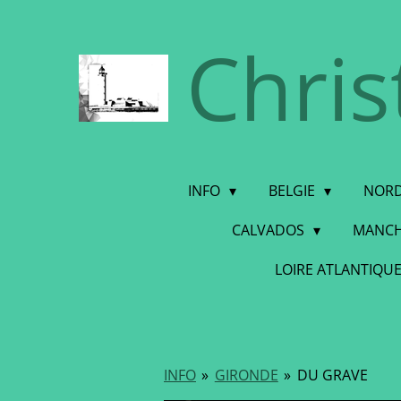
Ga
Chris
direct
naar
de
hoofdinhoud
INFO
BELGIE
NORD
CALVADOS
MANC
LOIRE ATLANTIQU
INFO
»
GIRONDE
»
DU GRAVE